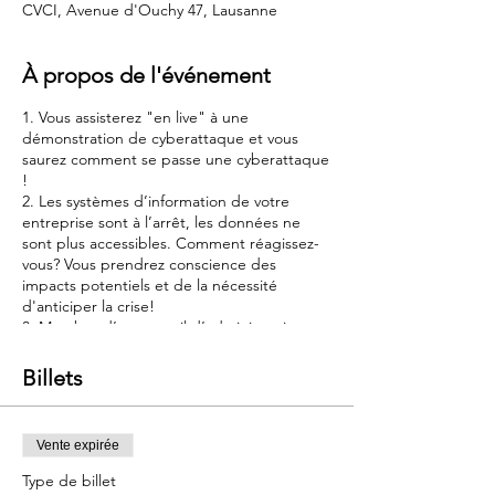
CVCI, Avenue d'Ouchy 47, Lausanne
À propos de l'événement
1. Vous assisterez "en live" à une
démonstration de cyberattaque et vous
saurez comment se passe une cyberattaque
!
2. Les systèmes d’information de votre
entreprise sont à l’arrêt, les données ne
sont plus accessibles. Comment réagissez-
vous? Vous prendrez conscience des
impacts potentiels et de la nécessité
d'anticiper la crise!
3. Membre d’un conseil d’administration ou
d’une direction d’entreprise, vous avez
conscience des impacts d’une attaque
Billets
cyber (ou incident technique) sur la
réputation et la situation financière de
l’entreprise.
Vente expirée
L’objectif est d’offrir un panorama des clés
Type de billet