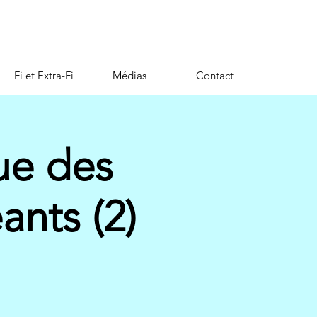
Fi et Extra-Fi
Médias
Contact
ue des
ants (2)