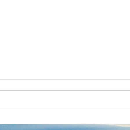
La co
des 
Euro
La co
donn
LPD e
strat
la...
MEET SWISS COMPANIES &
DOWNLOAD THE PRESS KIT
OF THE SWISS PAVILION AT