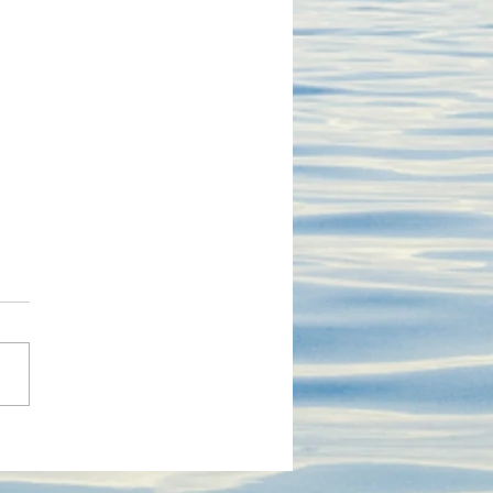
nformité à la sécurité
données (RGPD en
pe et LPD en Suisse)
nformité à la sécurité des
ées (RGPD en Europe et
n Suisse) est un pilier de la
égie numérique ! En Suisse,