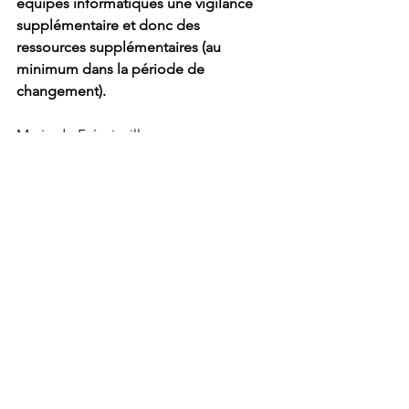
équipes informatiques une vigilance 
supplémentaire et donc des 
ressources supplémentaires (au 
minimum dans la période de 
changement).
Marie de Fréminville
Présidente Starboard Advisory
Membre du Cercle Suisse des 
Administratrices
Voir tout
Posts récents